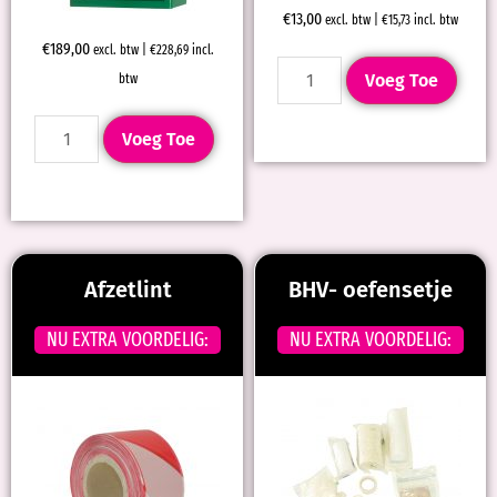
€
13,00
excl. btw |
€
15,73
incl. btw
€
189,00
excl. btw |
€
228,69
incl.
Voeg Toe
btw
Voeg Toe
Afzetlint
BHV- oefensetje
NU EXTRA VOORDELIG:
NU EXTRA VOORDELIG: