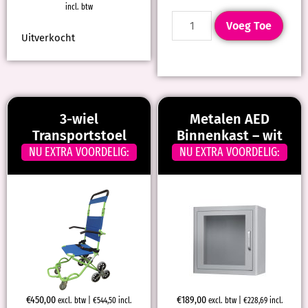
incl. btw
Voeg Toe
Uitverkocht
3-wiel
Metalen AED
Transportstoel
Binnenkast – wit
NU EXTRA VOORDELIG:
NU EXTRA VOORDELIG:
€
450,00
€
189,00
excl. btw |
€
544,50
incl.
excl. btw |
€
228,69
incl.