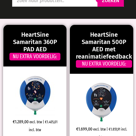
ZOEKEN
HeartSine
HeartSine
Samaritan 360P
Samaritan 500P
PAD AED
AED met
reanimatiefeedback
NU EXTRA VOORDELIG:
NU EXTRA VOORDELIG:
€
1.289,00
excl. btw |
€
1.405,01
€
1.699,00
excl. btw |
€
1.851,91
incl.
incl. btw