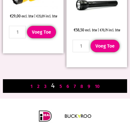
€
29,00
excl. btw |
€
35,09
incl. btw
€
58,50
excl. btw |
€
70,79
incl. btw
Voeg Toe
Voeg Toe
4
1
2
3
5
6
7
8
9
10