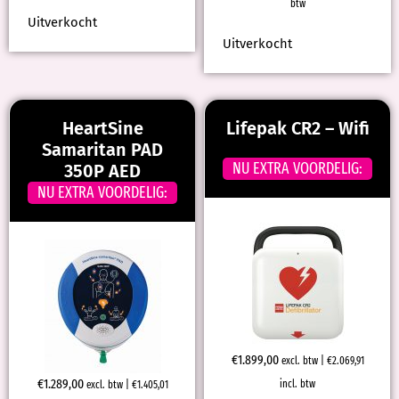
btw
Uitverkocht
Uitverkocht
HeartSine
Lifepak CR2 – Wifi
Samaritan PAD
NU EXTRA VOORDELIG:
350P AED
NU EXTRA VOORDELIG:
€
1.899,00
excl. btw |
€
2.069,91
€
1.289,00
incl. btw
excl. btw |
€
1.405,01