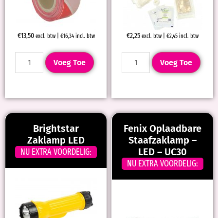
€
13,50
€
2,25
excl. btw |
€
16,34
incl. btw
excl. btw |
€
2,45
incl. btw
Voeg Toe
Voeg Toe
Brightstar
Fenix Oplaadbare
Zaklamp LED
Staafzaklamp –
LED – UC30
NU EXTRA VOORDELIG:
NU EXTRA VOORDELIG: