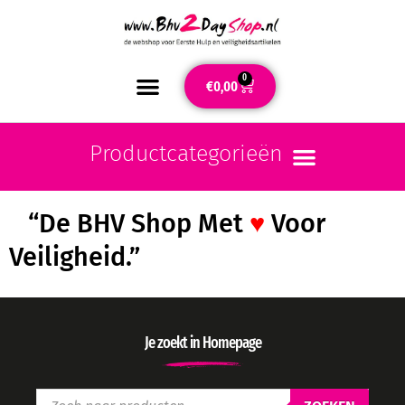
0
€
0,00
“De BHV Shop Met
♥
Voor
Veiligheid.”
Je zoekt in Homepage