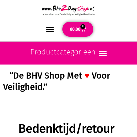
0
€
0,00
“De BHV Shop Met
♥
Voor
Veiligheid.”
Bedenktijd/retour