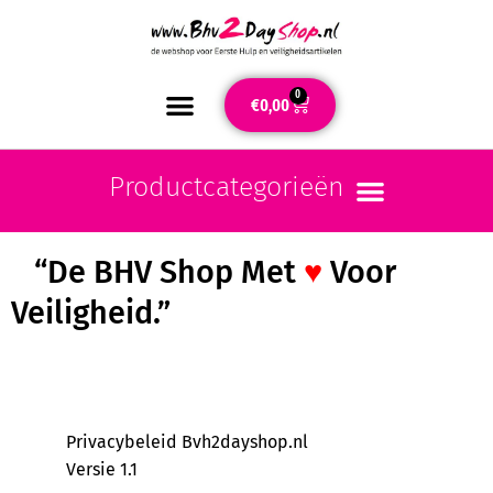
0
€
0,00
“De BHV Shop Met
♥
Voor
Veiligheid.”
Privacybeleid Bvh2dayshop.nl
Versie 1.1