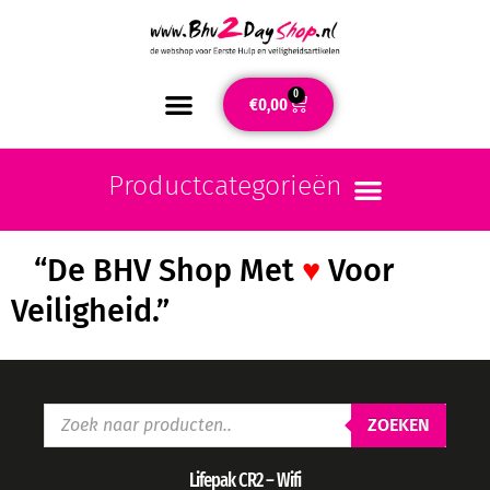
0
€
0,00
“De BHV Shop Met
♥
Voor
Veiligheid.”
ZOEKEN
Lifepak CR2 – Wifi