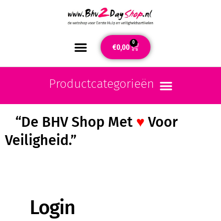
0
€
0,00
“De BHV Shop Met
♥
Voor
Veiligheid.”
Login