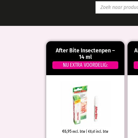
After Bite Insectenpen –
A
14 ml
NU EXTRA VOORDELIG:
€
6,95
excl. btw |
€
8,41
incl. btw