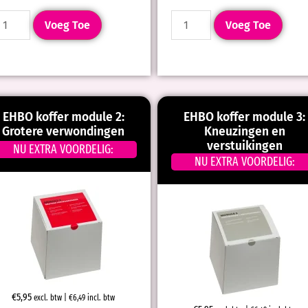
Voeg Toe
Voeg Toe
EHBO koffer module 2:
EHBO koffer module 3:
Grotere verwondingen
Kneuzingen en
verstuikingen
NU EXTRA VOORDELIG:
NU EXTRA VOORDELIG:
€
5,95
excl. btw |
€
6,49
incl. btw