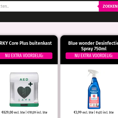
ZOEKEN
RKY Core Plus buitenkast
Blue wonder Desinfecti
Spray 750ml
NU EXTRA VOORDELIG:
NU EXTRA VOORDELIG:
€
629,00
€
3,99
excl. btw |
€
761,09
incl. btw
excl. btw |
€
4,83
incl. btw