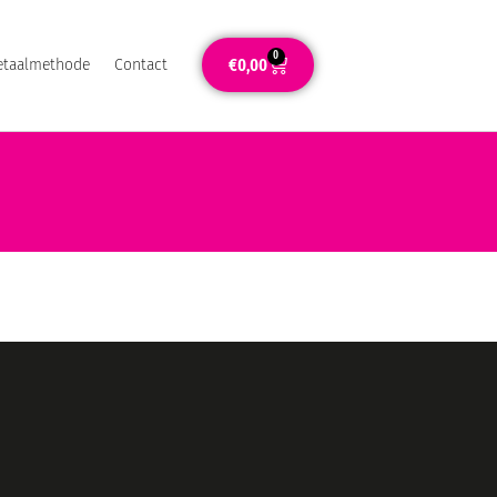
0
€
0,00
etaalmethode
Contact