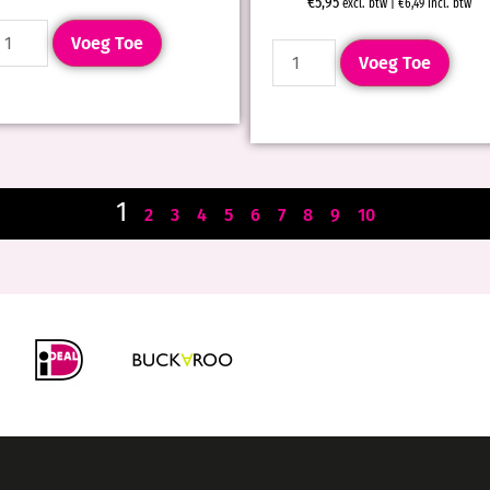
€
5,95
excl. btw |
€
6,49
incl. btw
Voeg Toe
Voeg Toe
1
2
3
4
5
6
7
8
9
10