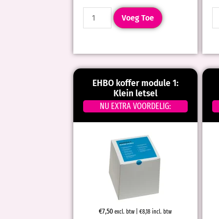
Voeg Toe
EHBO koffer module 1:
Klein letsel
NU EXTRA VOORDELIG:
€
7,50
excl. btw |
€
8,18
incl. btw