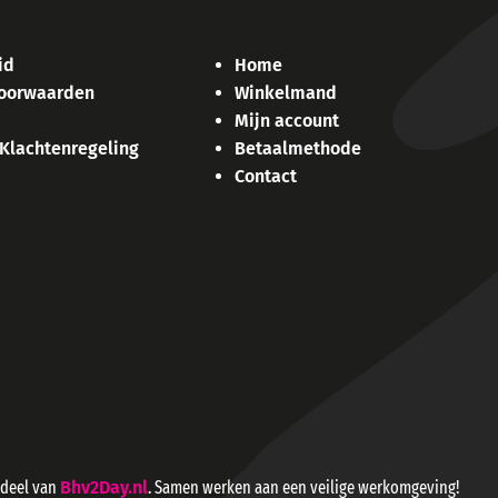
id
Home
oorwaarden
Winkelmand
Mijn account
 Klachtenregeling
Betaalmethode
Contact
rdeel van
Bhv2Day.nl
. Samen werken aan een veilige werkomgeving!