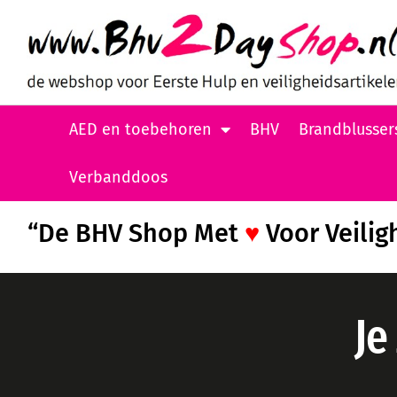
AED en toebehoren
BHV
Brandblusser
Verbanddoos
“De BHV Shop Met
♥
Voor Veilig
Je