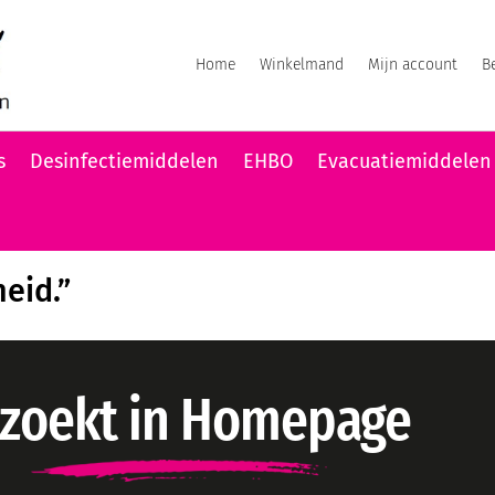
Home
Winkelmand
Mijn account
B
s
Desinfectiemiddelen
EHBO
Evacuatiemiddelen
heid.”
 zoekt in Homepage