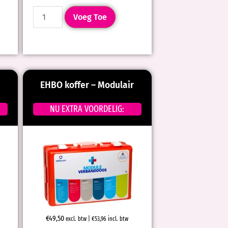
Voeg Toe
EHBO koffer – Modulair
NU EXTRA VOORDELIG:
€
49,50
excl. btw |
€
53,96
incl. btw