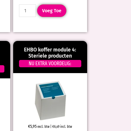
Voeg Toe
EHBO koffer module 4:
Steriele producten
NU EXTRA VOORDELIG:
€
5,95
excl. btw |
€
6,49
incl. btw