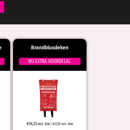
e
Brandblusdeken
NU EXTRA VOORDELIG:
€
26,25
excl. btw |
€
31,76
incl. btw