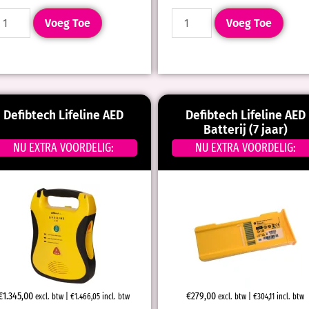
Voeg Toe
Voeg Toe
Defibtech Lifeline AED
Defibtech Lifeline AED
Batterij (7 jaar)
NU EXTRA VOORDELIG:
NU EXTRA VOORDELIG:
€
1.345,00
€
279,00
excl. btw |
€
1.466,05
incl. btw
excl. btw |
€
304,11
incl. btw