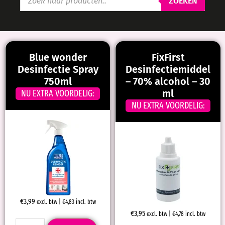
ZOEKEN
Blue wonder
FixFirst
Desinfectie Spray
Desinfectiemiddel
750ml
– 70% alcohol – 30
ml
NU EXTRA VOORDELIG:
NU EXTRA VOORDELIG:
€
3,99
excl. btw |
€
4,83
incl. btw
€
3,95
excl. btw |
€
4,78
incl. btw