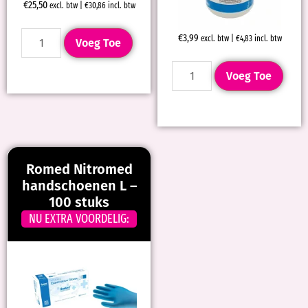
€
25,50
excl. btw |
€
30,86
incl. btw
€
3,99
excl. btw |
€
4,83
incl. btw
Voeg Toe
Voeg Toe
Romed Nitromed
handschoenen L –
100 stuks
NU EXTRA VOORDELIG: