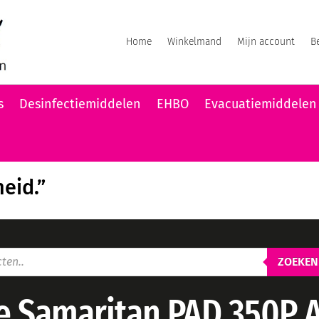
Home
Winkelmand
Mijn account
B
s
Desinfectiemiddelen
EHBO
Evacuatiemiddelen
heid.”
ZOEKEN
e Samaritan PAD 350P 