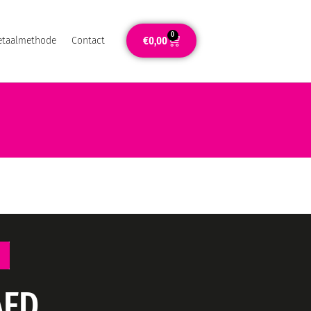
0
€
0,00
etaalmethode
Contact
AED