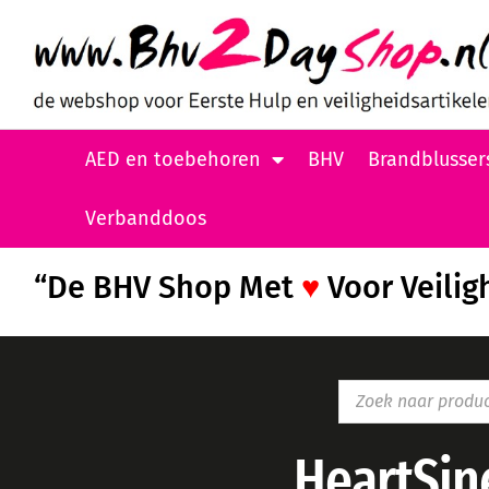
AED en toebehoren
BHV
Brandblusser
Verbanddoos
“De BHV Shop Met
♥
Voor Veilig
HeartSin