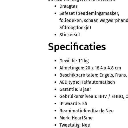
Draagtas
Safeset (beademingsmasker,
foliedeken, schaar, wegwerphan
afdroogdoekje)
Stickerset
Specificaties
Gewicht: 1.1 kg
Afmetingen: 20 x 18.4 x 4.8 cm
Beschikbare talen: Engels, Frans
AED type: Halfautomatisch
Garantie: 8 jaar
Gebruikersniveau: BHV / EHBO, O
IP waarde: 56
Reanimatiefeedback: Nee
Merk: HeartSine
Tweetalig: Nee