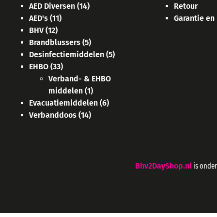
AED Diversen
(14)
Retour
AED's
(11)
Garantie en
BHV
(12)
Brandblussers
(5)
Desinfectiemiddelen
(5)
EHBO
(33)
Verband- & EHBO
middelen
(1)
Evacuatiemiddelen
(6)
Verbanddoos
(14)
Bhv2DayShop.nl
is onde