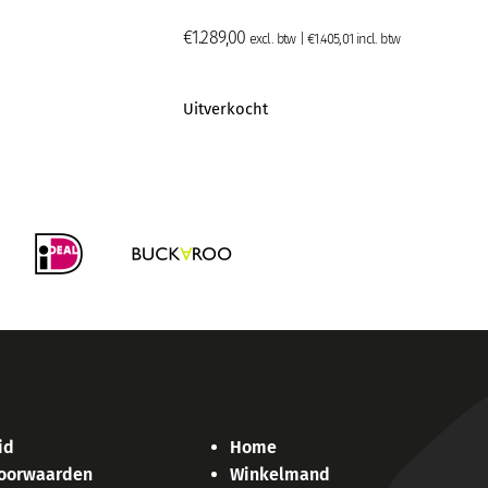
€
1.289,00
excl. btw |
€
1.405,01
incl. btw
Uitverkocht
id
Home
oorwaarden
Winkelmand