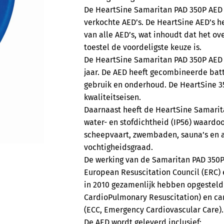
De HeartSine Samaritan PAD 350P AED 
verkochte AED’s. De HeartSine AED’s h
van alle AED’s, wat inhoudt dat het o
toestel de voordeligste keuze is.
De HeartSine Samaritan PAD 350P AED 
jaar. De AED heeft gecombineerde batte
gebruik en onderhoud. De HeartSine 3
kwaliteitseisen.
Daarnaast heeft de HeartSine Samarita
water- en stofdichtheid (IP56) waardoo
scheepvaart, zwembaden, sauna’s en 
vochtigheidsgraad.
De werking van de Samaritan PAD 350P 
European Resuscitation Council (ERC) 
in 2010 gezamenlijk hebben opgesteld 
CardioPulmonary Resuscitation) en car
(ECC, Emergency Cardiovascular Care).
De AED wordt geleverd inclusief: