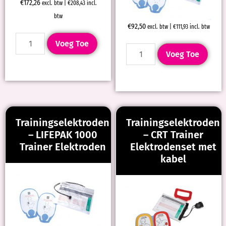
€
172,26
excl. btw |
€
208,43
incl.
btw
€
92,50
excl. btw |
€
111,93
incl. btw
Voeg Toe
Voeg Toe
Trainingselektroden
Trainingselektroden
– LIFEPAK 1000
– CRT Trainer
Trainer Elektroden
Elektrodenset met
kabel