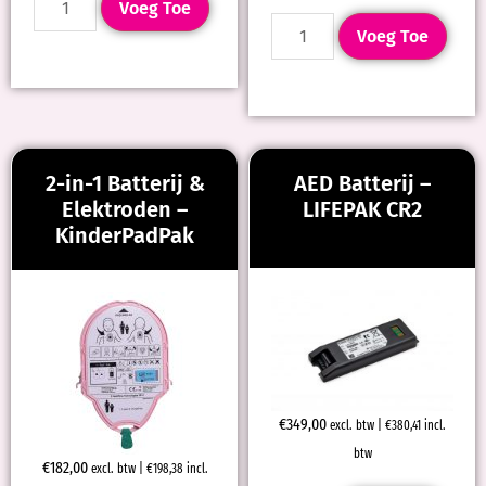
Voeg Toe
Voeg Toe
2-in-1 Batterij &
AED Batterij –
Elektroden –
LIFEPAK CR2
KinderPadPak
€
349,00
excl. btw |
€
380,41
incl.
btw
€
182,00
excl. btw |
€
198,38
incl.