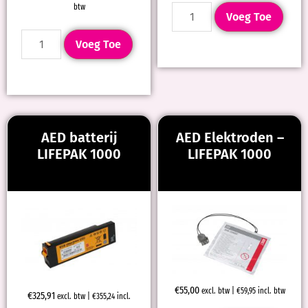
btw
Voeg Toe
Voeg Toe
AED batterij
AED Elektroden –
LIFEPAK 1000
LIFEPAK 1000
€
55,00
excl. btw |
€
59,95
incl. btw
€
325,91
excl. btw |
€
355,24
incl.