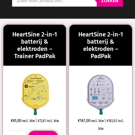
ZOEKEN
HeartSine 2-in-1
HeartSine 2-in-1
batterij &
batterij &
elektroden –
elektroden –
Trainer PadPak
PadPak
€
61,00
€
167,00
excl. btw |
€
73,81
incl. btw
excl. btw |
€
182,03
incl.
btw