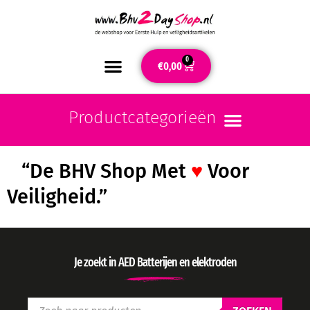
0
€
0,00
“De BHV Shop Met
♥
Voor
Veiligheid.”
Je zoekt in AED Batterijen en elektroden