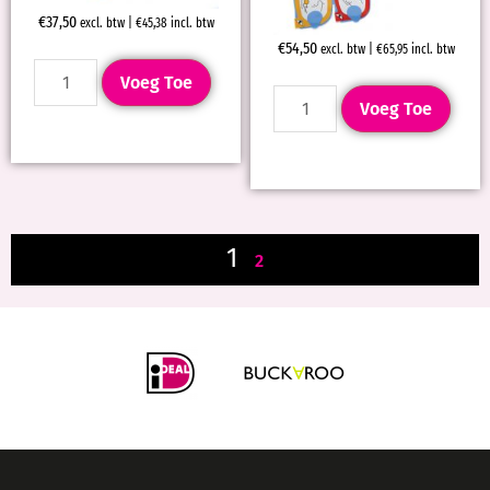
€
37,50
excl. btw |
€
45,38
incl. btw
€
54,50
excl. btw |
€
65,95
incl. btw
Voeg Toe
Voeg Toe
1
2