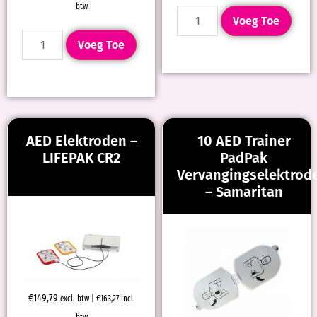
btw
Voeg Toe
Voeg Toe
AED Elektroden –
10 AED Trainer
LIFEPAK CR2
PadPak
Vervangingselektrod
– Samaritan
€
149,79
excl. btw |
€
163,27
incl.