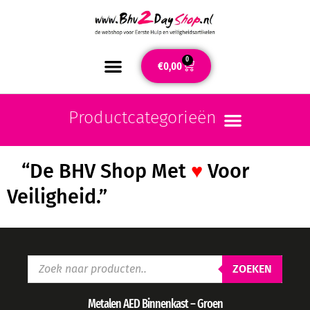
0
€
0,00
“De BHV Shop Met
♥
Voor
Veiligheid.”
ZOEKEN
Metalen AED Binnenkast – Groen