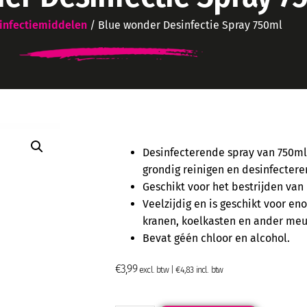
infectiemiddelen
/ Blue wonder Desinfectie Spray 750ml
Desinfecterende spray van 750ml
grondig reinigen en desinfectere
Geschikt voor het bestrijden van
Veelzijdig en is geschikt voor e
kranen, koelkasten en ander meub
Bevat géén chloor en alcohol.
€
3,99
excl. btw |
€
4,83
incl. btw