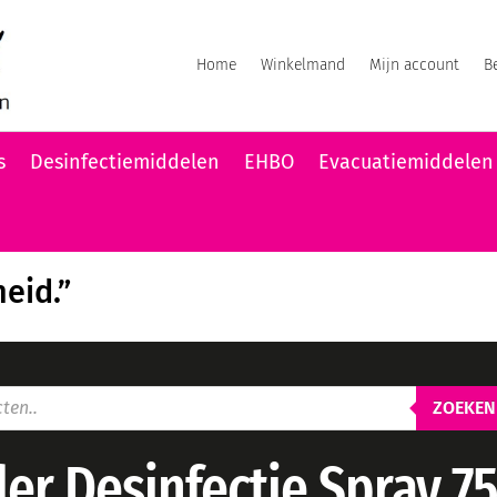
Home
Winkelmand
Mijn account
B
s
Desinfectiemiddelen
EHBO
Evacuatiemiddelen
heid.”
ZOEKEN
er Desinfectie Spray 7