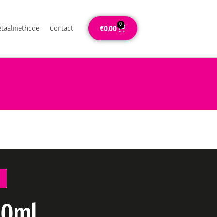
0
€
0,00
etaalmethode
Contact
50ml