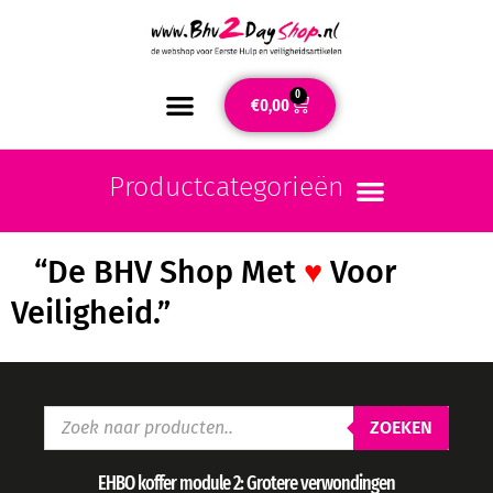
0
€
0,00
“De BHV Shop Met
♥
Voor
Veiligheid.”
ZOEKEN
EHBO koffer module 2: Grotere verwondingen