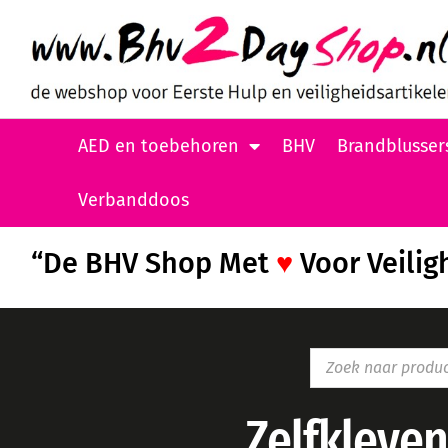
AED en toebehoren
BHV
Brandblusser
Verbanddoos
“De BHV Shop Met
♥
Voor Veilig
Zelfkleven