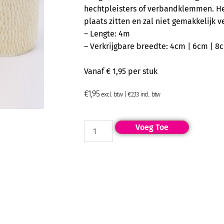
hechtpleisters of verbandklemmen. Het 
plaats zitten en zal niet gemakkelijk v
– Lengte: 4m
– Verkrijgbare breedte: 4cm | 6cm | 8
Vanaf € 1,95 per stuk
€
1,95
excl. btw |
€
2,13
incl. btw
Voeg Toe