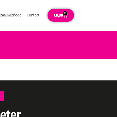
0
€
0,00
etaalmethode
Contact
meter