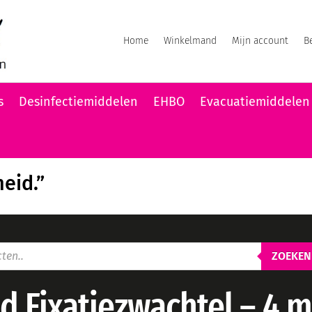
Home
Winkelmand
Mijn account
B
s
Desinfectiemiddelen
EHBO
Evacuatiemiddelen
heid.”
ZOEKEN
d Fixatiezwachtel – 4 