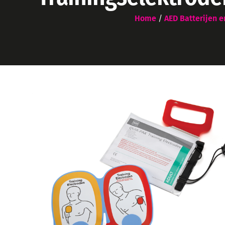
Home
/
AED Batterijen 