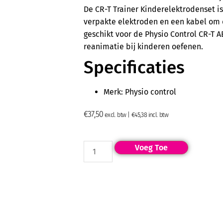
De CR-T Trainer Kinderelektrodenset is
verpakte elektroden en een kabel om d
geschikt voor de Physio Control CR-T A
reanimatie bij kinderen oefenen.
Specificaties
Merk: Physio control
€
37,50
excl. btw |
€
45,38
incl. btw
Voeg Toe