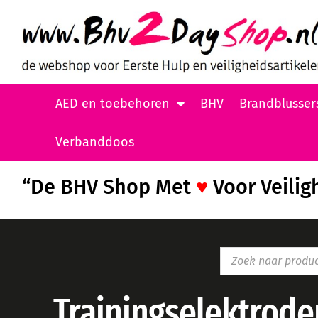
AED en toebehoren
BHV
Brandblusser
Verbanddoos
“De BHV Shop Met
♥
Voor Veilig
Trainingselektrode