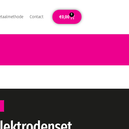
0
€
0,00
etaalmethode
Contact
elektrodenset