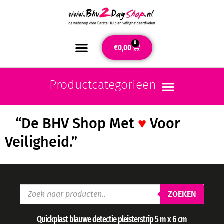
0
€
0,00
“De BHV Shop Met
♥
Voor
Veiligheid.”
ZOEKEN
Quickplast blauwe detectie pleisterstrip 5 m x 6 cm