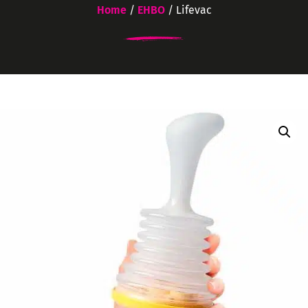
Home
/
EHBO
/ Lifevac