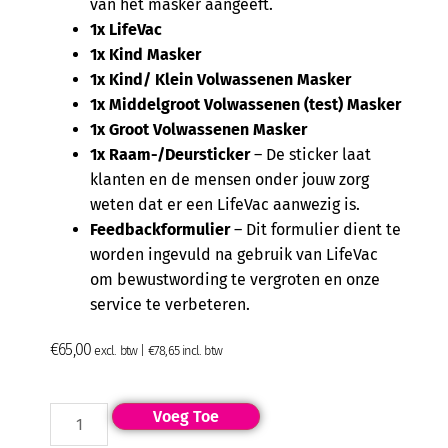
van het masker aangeeft.
1x LifeVac
1x Kind Masker
1x Kind/ Klein Volwassenen Masker
1x Middelgroot Volwassenen (test) Masker
1x Groot Volwassenen Masker
1x Raam-/Deursticker
– De sticker laat
klanten en de mensen onder jouw zorg
weten dat er een LifeVac aanwezig is.
Feedbackformulier
– Dit formulier dient te
worden ingevuld na gebruik van LifeVac
om bewustwording te vergroten en onze
service te verbeteren.
€
65,00
excl. btw |
€
78,65
incl. btw
Voeg Toe