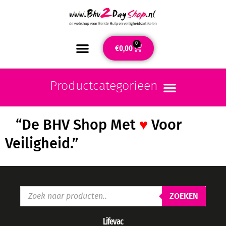
0
€
0,00
“De BHV Shop Met
♥
Voor
Veiligheid.”
ZOEKEN
Lifevac