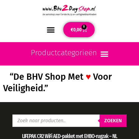
0
€
0,00
“De BHV Shop Met
♥
Voor
Veiligheid.”
ZOEKEN
LIFEPAK CR2 WiFi AED-pakket met EHBO-rugzak – NL