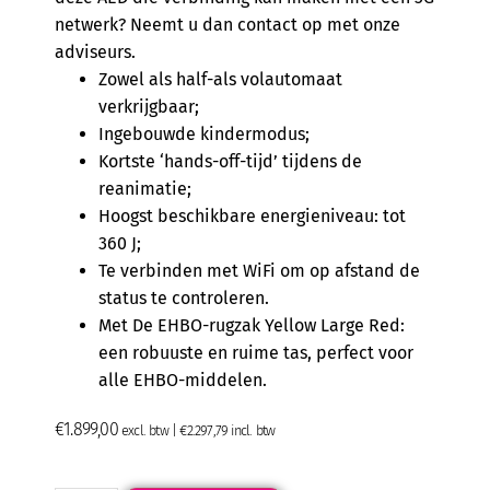
netwerk? Neemt u dan contact op met onze
adviseurs.
Zowel als half-als volautomaat
verkrijgbaar;
Ingebouwde kindermodus;
Kortste ‘hands-off-tijd’ tijdens de
reanimatie;
Hoogst beschikbare energieniveau: tot
360 J;
Te verbinden met WiFi om op afstand de
status te controleren.
Met De EHBO-rugzak Yellow Large Red:
een robuuste en ruime tas, perfect voor
alle EHBO-middelen.
€
1.899,00
excl. btw |
€
2.297,79
incl. btw