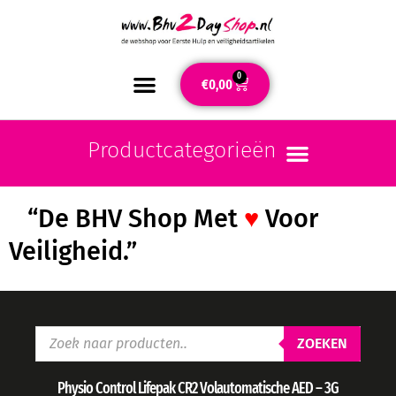
0
€
0,00
“De BHV Shop Met
♥
Voor
Veiligheid.”
ZOEKEN
Physio Control Lifepak CR2 Volautomatische AED – 3G