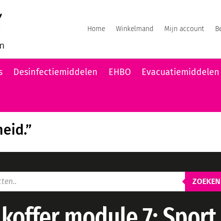
Home
Winkelmand
Mijn account
B
s
Desinfectiemiddelen
EHBO
Evacuatiemiddelen
heid.”
ZOEKEN
koffer module 7: Sport