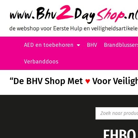
AED en toebehoren
BHV
Brandblusser
Verbanddoos
“De BHV Shop Met
♥
Voor Veilig
EHBO 