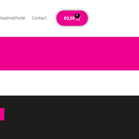
0
€
0,00
etaalmethode
Contact