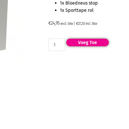
1x Bloedneus stop
1x Sporttape rol
€
24,95
excl. btw |
€
27,20
incl. btw
Voeg Toe