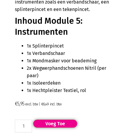
instrumenten zoals een verbandschaar, een
splinterpincet en een tekenpincet.
Inhoud Module 5:
Instrumenten
1x Splinterpincet
1x Verbandschaar
1x Mondmasker voor beademing
2x Wegwerphandschoenen Nitril (per
paar)
1x Isoleerdeken
1x Hechtpleister Textiel, rol
€
5,95
excl. btw |
€
6,49
incl. btw
Voeg Toe