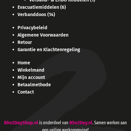
Evacuatiemiddelen
(6)
Verbanddoos
(14)
Privacybeleid
Algemene Voorwaarden
Retour
Garantie en Klachtenregeling
Home
Winkelmand
Mijn account
Betaalmethode
Contact
Bhv2DayShop.nl
is onderdeel van
Bhv2Day.nl
. Samen werken aan
een veilige werkomgeving!