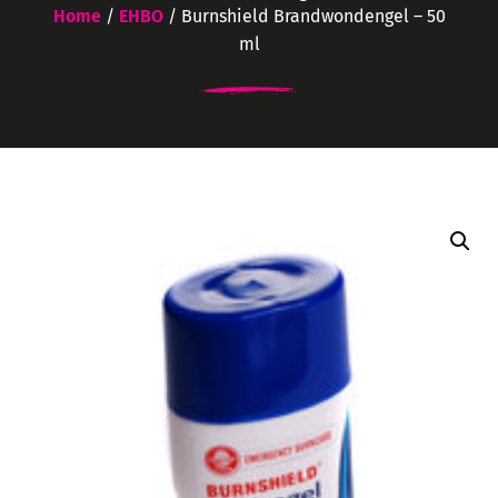
Home
/
EHBO
/ Burnshield Brandwondengel – 50
ml