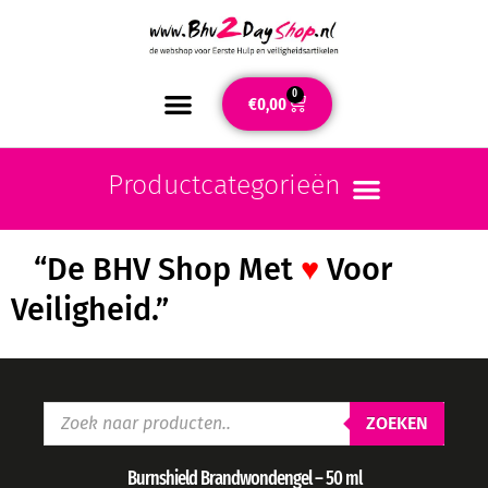
0
€
0,00
“De BHV Shop Met
♥
Voor
Veiligheid.”
ZOEKEN
Burnshield Brandwondengel – 50 ml