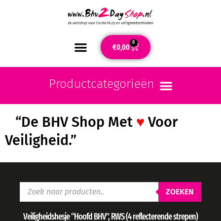
0
€
0,00
“De BHV Shop Met
♥
Voor
Veiligheid.”
ZOEKEN
Veiligheidshesje “Hoofd BHV”, RWS (4 reflecterende strepen)