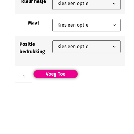
Kleur hesje
Maat
Positie
bedrukking
Voeg Toe