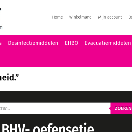
Home
Winkelmand
Mijn account
B
s
Desinfectiemiddelen
EHBO
Evacuatiemiddelen
heid.”
ZOEKEN
BHV- oefensetje