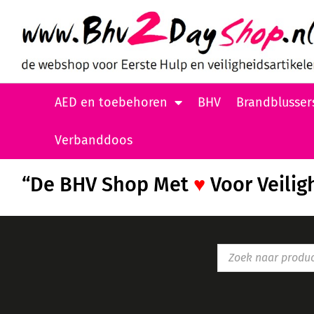
AED en toebehoren
BHV
Brandblusser
Verbanddoos
“De BHV Shop Met
♥
Voor Veilig