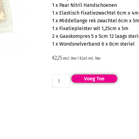
1 x Paar Nitril Handschoenen
1 x Elastisch Fixatiezwachtel 6cm x 4m
1 x Middellange rek zwachtel 6cm x 5
1 x Fixatiepleister wit 1,25cm x 5m
2 x Gaaskompres 5 x 5cm 12 laags steri
1 x Wondsnelverband 6 x 8cm steriel
€
2,25
excl. btw |
€
2,45
incl. btw
Voeg Toe