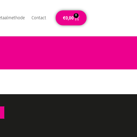
0
€
0,00
etaalmethode
Contact