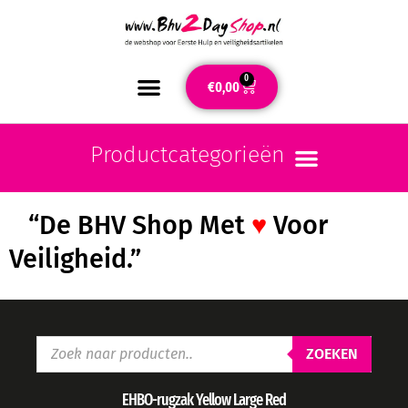
0
€
0,00
“De BHV Shop Met
♥
Voor
Veiligheid.”
ZOEKEN
EHBO-rugzak Yellow Large Red