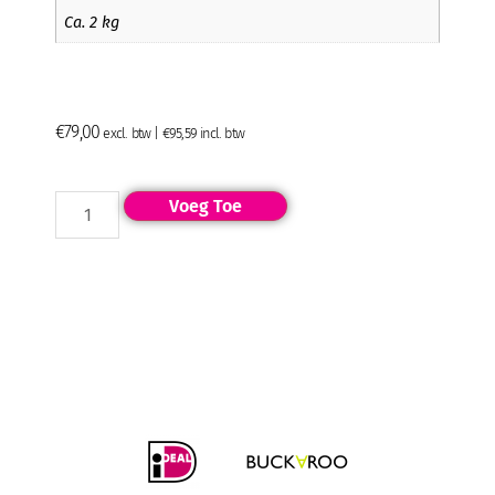
Ca. 2 kg
€
79,00
excl. btw |
€
95,59
incl. btw
Voeg Toe