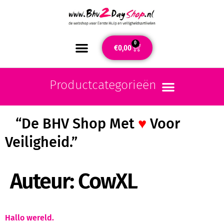
0
€
0,00
“De BHV Shop Met
♥
Voor
Veiligheid.”
Auteur:
CowXL
Hallo wereld.